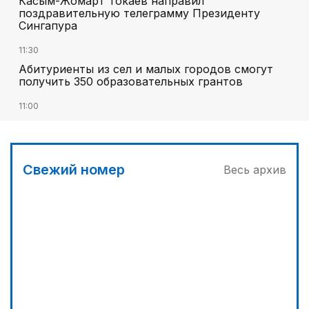
Касым-Жомарт Токаев направил
поздравительную телеграмму Президенту
Сингапура
11:30
Абитуриенты из сел и малых городов смогут
получить 350 образовательных грантов
11:00
«Алтай Өскемен» упустил победу над
«Кызылжаром» на последних минутах
12:05
Свежий номер
Весь архив
МЧС запустило новые станции мониторинга
селевой опасности под Алматы
12:45
Три лесных пожара потушили за сутки в
Казахстане
13:10
Без барьеров в жизнь и политику: ОСДП подвела
итоги «Kazakhstan Inclusive Forum 2026»