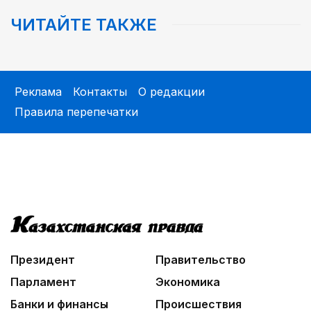
ЧИТАЙТЕ ТАКЖЕ
05:30
Поэт вдохновляет художников
05:00
Легендарная велогонка
Реклама
Контакты
О редакции
Правила перепечатки
06:00
Познавательно и безопасно
06:30
Библиотеки на новый лад
06:00
Взгляд со стороны
Президент
Правительство
Парламент
Экономика
Банки и финансы
Происшествия