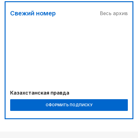
12:05
Свежий номер
Весь архив
МЧС запустило новые станции мониторинга
селевой опасности под Алматы
12:45
Три лесных пожара потушили за сутки в
Казахстане
Казахстанская правда
ОФОРМИТЬ ПОДПИСКУ