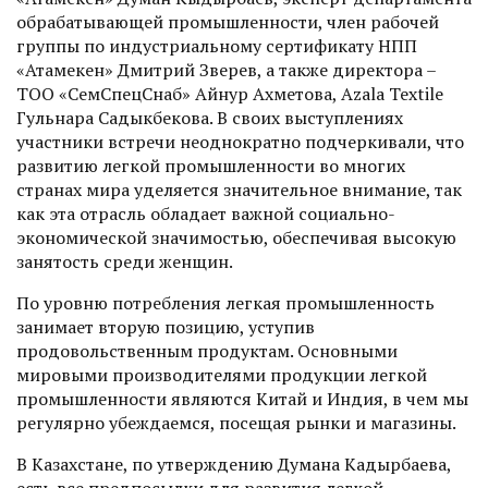
обрабатывающей промышленности, член рабочей
группы по индустриальному сертификату НПП
«Атамекен» Дмитрий Зверев, а также директора –
ТОО «СемСпецСнаб» Айнур Ахметова, Azala Textile
Гульнара Садыкбекова. В своих выступлениях
участники встречи неоднократно подчеркивали, что
развитию легкой промышленности во многих
странах мира уделяется значительное внимание, так
как эта отрасль обладает важной социально-
экономической значимостью, обеспечивая высокую
занятость среди женщин.
По уровню потребления легкая промышленность
занимает вторую позицию, уступив
продовольственным продуктам. Основными
мировыми производителями продукции легкой
промышленности являются Китай и Индия, в чем мы
регулярно убеждаемся, посещая рынки и магазины.
В Казахстане, по утверждению Думана Кадырбаева,
есть все предпосылки для развития легкой