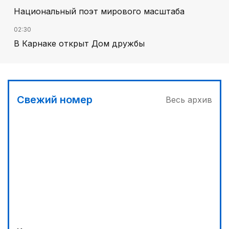
Национальный поэт мирового масштаба
02:30
В Карнаке открыт Дом дружбы
02:00
Искусственный интеллект – в школьной
программе
Свежий номер
Весь архив
00:45
Его стихия – ледники, снег и горные реки
03:30
Сделать город комфортным
04:00
Дополнительный источник энергии
01:10
Каждый дом как хороший знакомый