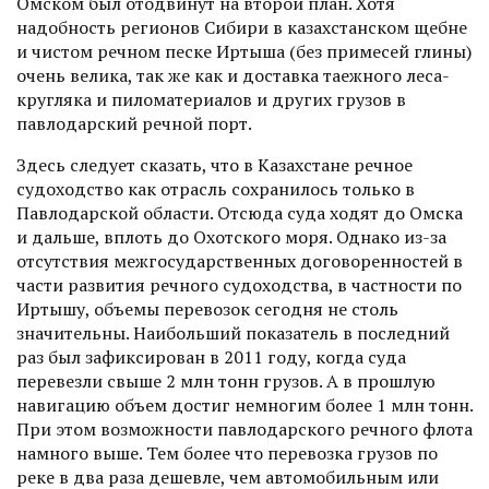
Омском был отодвинут на второй план. Хотя
надобность регионов Сибири в казахстанском щебне
и чистом речном песке Иртыша (без примесей глины)
очень велика, так же как и доставка таежного леса-
кругляка и пиломатериалов и других грузов в
павлодарский речной порт.
Здесь следует сказать, что в Казахстане речное
судоходство как отрасль сохранилось только в
Павлодарской области. Отсюда суда ходят до Омска
и дальше, вплоть до Охотского моря. Однако из-за
отсутствия межгосударственных договоренностей в
части развития речного судоходства, в частности по
Иртышу, объемы перевозок сегодня не столь
значительны. Наибольший показатель в последний
раз был зафиксирован в 2011 году, когда суда
перевезли свыше 2 млн тонн грузов. А в прошлую
навигацию объем достиг немногим более 1 млн тонн.
При этом возмож­ности павлодарского речного флота
намного выше. Тем более что перевозка грузов по
реке в два раза дешевле, чем автомобильным или