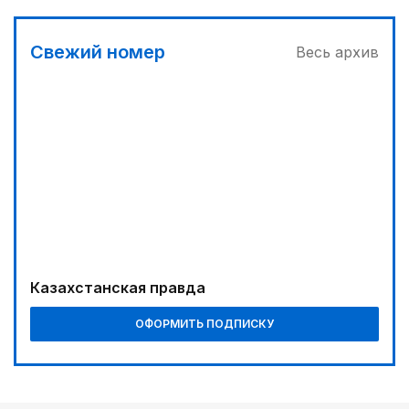
В Алматы – большое новоселье
03:00
Свежий номер
Весь архив
Продолжаются инспекционные поездки
02:00
Требования к профессионализму повышаются
03:30
Буря на востоке
Казахстанская правда
ОФОРМИТЬ ПОДПИСКУ