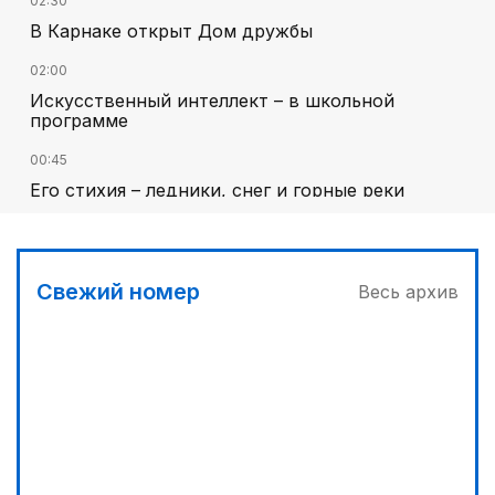
02:30
В Карнаке открыт Дом дружбы
02:00
Искусственный интеллект – в школьной
программе
00:45
Его стихия – ледники, снег и горные реки
03:00
Челлендж в Вооруженных силах
Свежий номер
Весь архив
01:40
Национальный поэт мирового масштаба
03:30
Сделать город комфортным
01:10
Каждый дом как хороший знакомый