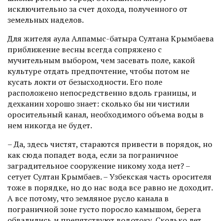
исключительно за счет дохода, полученного от
земельных наделов.
Для жителя аула Алпамыс-батыра Султана Крымбаева
приближение весны всегда сопряжено с
мучительным выбором, чем засевать поле, какой
культуре отдать предпочтение, чтобы потом не
кусать локти от безысходности. Его поле
расположено непосредственно вдоль границы, и
дехканин хорошо знает: сколько бы ни чистили
оросительный канал, необходимого объема воды в
нем никогда не будет.
– Да, здесь чистят, стараются привести в порядок, но
как сюда попадет вода, если за пограничное
заградительное сооружение никому хода нет? –
сетует Султан Крымбаев. – Узбекская часть оросителя
тоже в порядке, но до нас вода все равно не доходит.
А все потому, что земляное русло канала в
пограничной зоне густо поросло камышом, берега
обвалились и препятствуют водотоку. Сколько лет