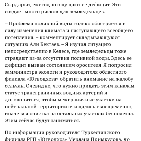
Сырдарьи, ежегодно ощущают ее дефицит. Это
создает много рисков для земледельцев.
– Проблема поливной воды только обостряется в
силу изменения климата и наступающего всеобщего
потепления, – комментирует складывающуюся
ситуацию Али Бектаев. – Я изу­чил ситуацию
непосредственно в Келесе, где земледельцы тоже
страдают из-за отсутствия поливной воды. Здесь ее
дефицит вызван состоянием оросителя. Я попросил
замминистра экологи и руководителя областного
филиала «Югводхоза» обратить внимание на жалобу
сельчан. Очевидно, что нужно придать этим каналам
статус трансграничных водных артерий и
договориться, чтобы межграничные участки на
нейтральной территории очищались своевременно,
иначе вся очистка на остальных участках бесполезна.
Этим сейчас будут заниматься.
По информации руководителя Туркестанского
филиала РГП «Югводхоз» Мерлана Примкулова, до