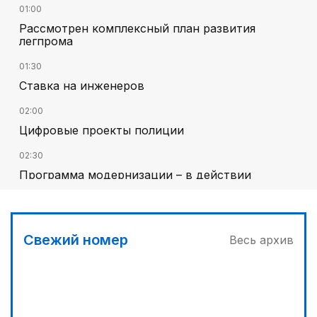
01:00
Рассмотрен комплексный план развития
легпрома
01:30
Ставка на инженеров
02:00
Цифровые проекты полиции
02:30
Программа модернизации – в действии
05:30
ИИ в судебной системе: процессуальные
гарантии и пределы автоматизации
Свежий номер
Весь архив
03:00
Песни Абая – в сердцах молодежи
04:30