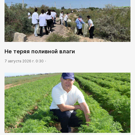
02:00
Аль-Фараби: городская среда и субъектность
человека
01:12
Жизнь за окном
03:30
Не теряя поливной влаги
Нужен ли бумажный документ?
7 августа 2026 г. 0:30
02:30
Не хочется уезжать