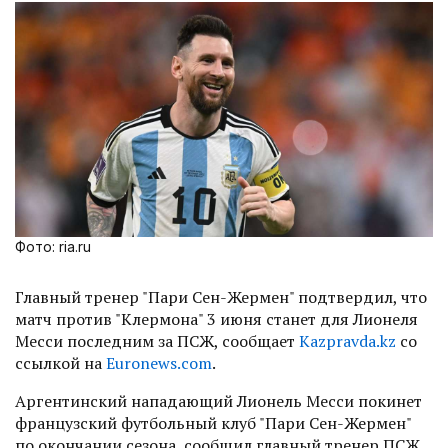
Фото: ria.ru
Главный тренер "Пари Сен-Жермен" подтвердил, что
матч против "Клермона" 3 июня станет для Лионеля
Месси последним за ПСЖ, сообщает
Kazpravda.kz
со
ссылкой на
Euronews.com
.
Аргентинский нападающий Лионель Месси покинет
французский футбольный клуб "Пари Сен-Жермен"
по окончании сезона, сообщил главный тренер ПСЖ