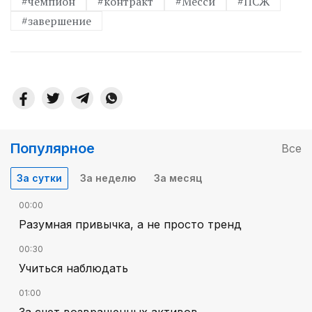
#чемпион
#контракт
#Месси
#ПСЖ
#завершение
Популярное
Все
За сутки
За неделю
За месяц
00:00
Разумная привычка, а не просто тренд
00:30
Учиться наблюдать
01:00
За счет возвращенных активов