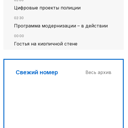
Цифровые проекты полиции
02:30
Программа модернизации – в действии
00:00
Гостья на кирпичной стене
03:00
Песни Абая – в сердцах молодежи
Свежий номер
Весь архив
03:30
Наши школьники покоряют «Сириус»
04:30
Запущена программа по обучению
безработных женщин
00:30
От увлечения – к мечте