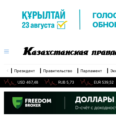
Президент
Правительство
Парламент
Эк
USD 467,48
RUB 5,73
EUR 539,52