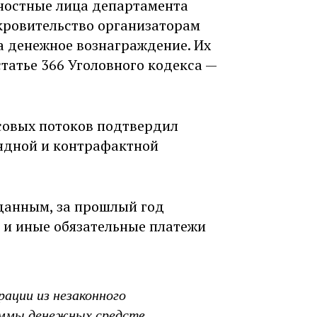
ностные лица департамента
кровительство организаторам
а денежное вознаграждение. Их
татье 366 Уголовного кодекса —
совых потоков подтвердил
ндной и контрафактной
данным, за прошлый год
 и иные обязательные платежи
рации из незаконного
уммы денежных средств,