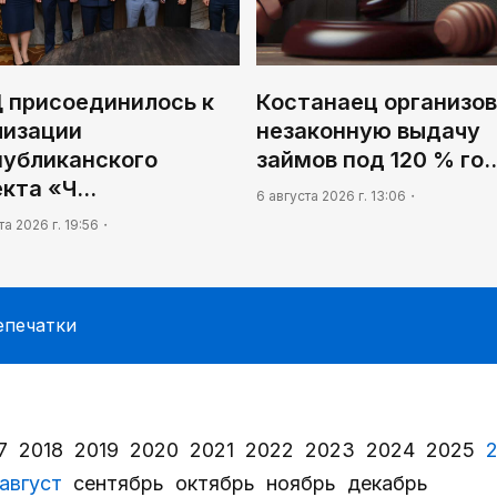
 присоединилось к
Костанаец организо
лизации
незаконную выдачу
публиканского
займов под 120 % го
екта «Ч…
6 августа 2026 г. 13:06
та 2026 г. 19:56
епечатки
7
2018
2019
2020
2021
2022
2023
2024
2025
август
сентябрь
октябрь
ноябрь
декабрь