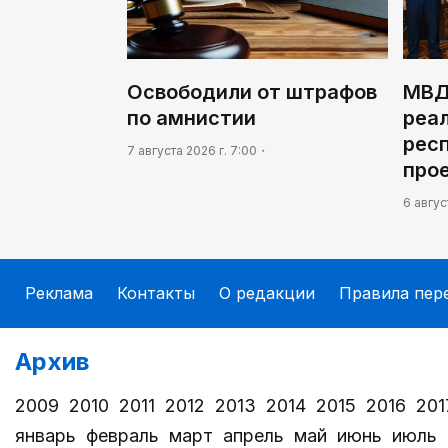
Освободили от штрафов
МВД
по амнистии
реа
рес
7 августа 2026 г. 7:00
про
6 авгус
Реклама
Контакты
О редакции
Правила пер
Архив
2009
2010
2011
2012
2013
2014
2015
2016
201
январь
февраль
март
апрель
май
июнь
июль