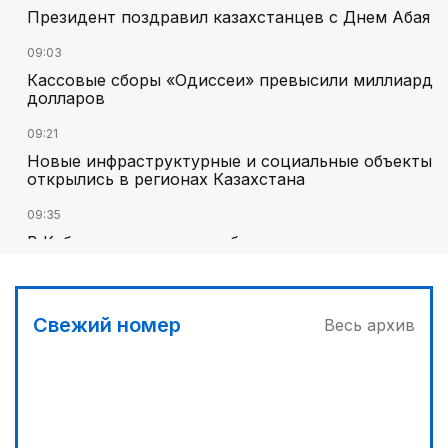
Президент поздравил казахстанцев с Днем Абая
09:03
Кассовые сборы «Одиссеи» превысили миллиард
долларов
09:21
Новые инфраструктурные и социальные объекты
открылись в регионах Казахстана
09:35
В Кабмине оперативно обсудили ситуацию на
пунктах пропуска на госгранице
09:50
Бахыт Есимова возглавила отдел в
Свежий номер
Весь архив
администрации Президента
10:16
Известного блогера Маха.dxb объявили в
международный розыск