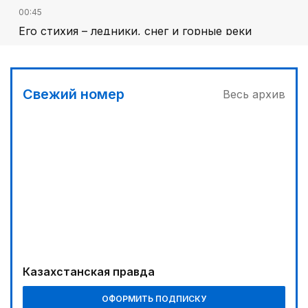
00:45
Его стихия – ледники, снег и горные реки
03:00
Челлендж в Вооруженных силах
Свежий номер
Весь архив
01:40
Национальный поэт мирового масштаба
03:30
Сделать город комфортным
01:10
Каждый дом как хороший знакомый
04:00
Дополнительный источник энергии
Казахстанская правда
04:33
Путь к решающим матчам
ОФОРМИТЬ ПОДПИСКУ