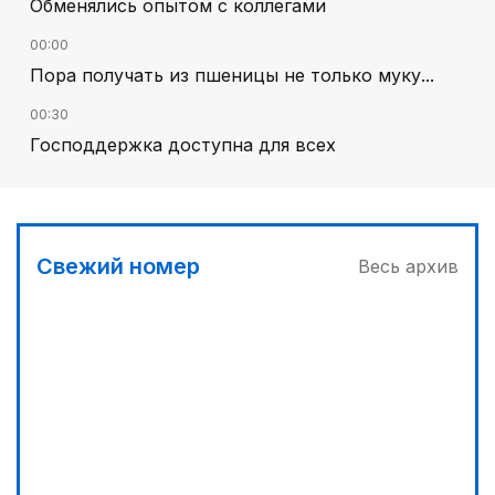
Обменялись опытом с коллегами
00:00
Пора получать из пшеницы не только муку...
00:30
Господдержка доступна для всех
02:30
В Алматы – большое новоселье
03:00
Свежий номер
Весь архив
Продолжаются инспекционные поездки
03:30
Буря на востоке
02:00
Требования к профессионализму повышаются
04:00
Ждем успеха в Туркестане