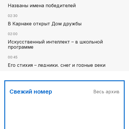
Названы имена победителей
02:30
В Карнаке открыт Дом дружбы
02:00
Искусственный интеллект – в школьной
программе
00:45
Его стихия – ледники, снег и горные реки
03:00
Челлендж в Вооруженных силах
Свежий номер
Весь архив
01:40
Национальный поэт мирового масштаба
01:10
Каждый дом как хороший знакомый