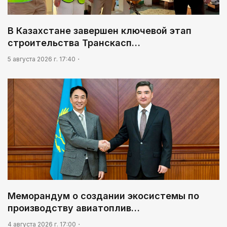
09:20
Леонардо Ди Каприо и глава Amazon
В Казахстане завершен ключевой этап
анонсировали совместный проект
строительства Транскасп…
09:54
5 августа 2026 г. 17:40
«Человек-паук 4: Новый день» стал самым
кассовым фильмом 2026 года
Меморандум о создании экосистемы по
производству авиатоплив…
4 августа 2026 г. 17:00