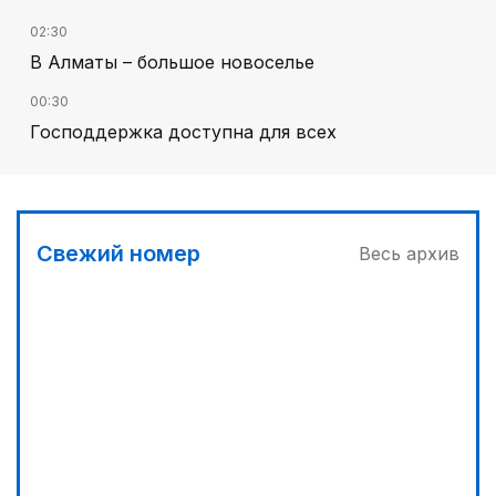
02:30
В Алматы – большое новоселье
00:30
Господдержка доступна для всех
03:30
Буря на востоке
03:00
Свежий номер
Весь архив
Продолжаются инспекционные поездки
05:00
Вычислен последний фигурант «титанового»
дела
04:00
Ждем успеха в Туркестане
00:00