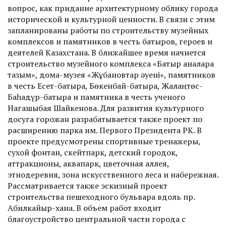
вопрос, как придание архитектурному облику города
исторической и культурной ценности. В связи с этим
запланированы работы по строительству музейных
комплексов и памятников в честь батыров, героев и
деятелей Казахстана. В ближайшее время начнется
строительство музейного комплекса «Батыр аналарға
тағзым», дома-музея «Жұбановтар әуені», памятников
в честь Есет-батыра, Бөкенбай-батыра, Жалаңтөс-
Баһадүр-батыра и памятника в честь ученого
Нагашыбая Шайкенова. Для развития культурного
досуга горожан разрабатывается также проект по
расширению парка им. Первого Президента РК. В
проек­те предусмотрены спортивные тренажеры,
сухой фонтан, скейтпарк, детский городок,
аттракционы, аквапарк, цветочная аллея,
этнодеревня, зона искусственного леса и набережная.
Рассматривается также эскизный проект
строительства пешеходного бульвара вдоль пр.
Абилкайыр-хана. В объем работ входит
благоустройство центральной части города с