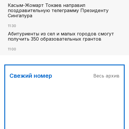
Касым-Жомарт Токаев направил
поздравительную телеграмму Президенту
Сингапура
11:30
Абитуриенты из сел и малых городов смогут
получить 350 образовательных грантов
11:00
«Алтай Өскемен» упустил победу над
«Кызылжаром» на последних минутах
12:05
Свежий номер
Весь архив
МЧС запустило новые станции мониторинга
селевой опасности под Алматы
12:45
Три лесных пожара потушили за сутки в
Казахстане
13:10
Без барьеров в жизнь и политику: ОСДП подвела