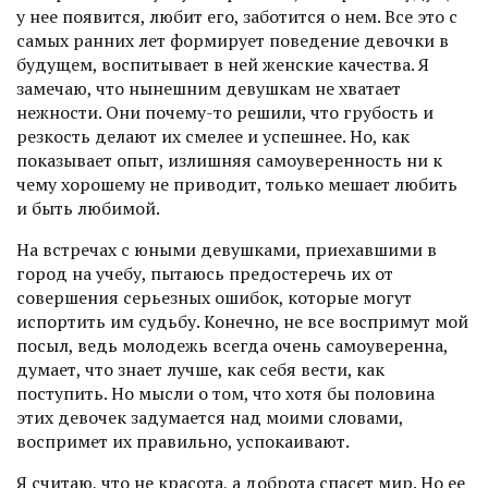
у нее появится, любит его, заботится о нем. Все это с
самых ранних лет формирует поведение девочки в
будущем, воспитывает в ней женские качества. Я
замечаю, что нынешним девушкам не хватает
нежности. Они почему-то решили, что грубость и
резкость делают их смелее и успешнее. Но, как
показывает опыт, излишняя самоуверенность ни к
чему хорошему не приводит, только мешает любить
и быть любимой.
На встречах с юными девушками, приехавшими в
город на учебу, пытаюсь предостеречь их от
совершения серьезных ошибок, которые могут
испортить им судьбу. Конечно, не все воспримут мой
посыл, ведь молодежь всегда очень самоуверенна,
думает, что знает лучше, как себя вести, как
поступить. Но мысли о том, что хотя бы половина
этих девочек задумается над моими словами,
воспримет их правильно, успокаивают.
Я считаю, что не красота, а доб­рота спасет мир. Но ее