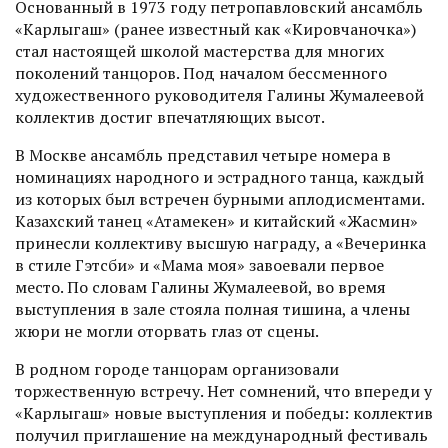
Основанный в 1973 году петропавловский ансамбль
«Карлыгаш» (ранее известный как «Кировчаночка»)
стал настоящей школой мастерства для многих
поколений танцоров. Под началом бессменного
художественного руководителя Галины Жумалеевой
коллектив достиг впечатляющих высот.
В Москве ансамбль представил четыре номера в
номинациях народного и эстрадного танца, каждый
из которых был встречен бурными аплодисментами.
Казахский танец «Атамекен» и китайский «Жасмин»
принесли коллективу высшую награду, а «Вечеринка
в стиле Гэтсби» и «Мама моя» завоевали первое
место. По словам Галины Жумалеевой, во время
выступления в зале стояла полная тишина, а члены
жюри не могли оторвать глаз от сцены.
В родном городе танцорам организовали
торжественную встречу. Нет сомнений, что впереди у
«Карлыгаш» новые выступления и победы: коллектив
получил приглашение на международный фестиваль