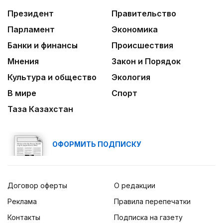
кассовым фильмом 2026 года
Президент
Правительство
09:20
Парламент
Экономика
Леонардо Ди Каприо и глава Amazon
Банки и финансы
Происшествия
анонсировали совместный проект
Мнения
Закон и Порядок
Культура и общество
Экология
В мире
Спорт
Таза Казахстан
ОФОРМИТЬ ПОДПИСКУ
Договор оферты
О редакции
Реклама
Правила перепечатки
Контакты
Подписка на газету