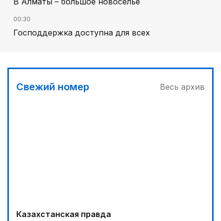
В Алматы – большое новоселье
00:30
Господдержка доступна для всех
03:00
Продолжаются инспекционные поездки
03:30
Свежий номер
Весь архив
Буря на востоке
05:00
Вычислен последний фигурант «титанового»
дела
04:00
Ждем успеха в Туркестане
04:30
Наш десант на Dota 2, Phygital Football и Phygital
Shooter
Казахстанская правда