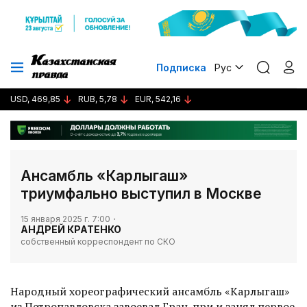
Подписка
Рус
USD, 469,85
RUB, 5,78
EUR, 542,16
Ансамбль «Карлыгаш»
триумфально выступил в Москве
15 января 2025 г. 7:00
АНДРЕЙ КРАТЕНКО
собственный корреспондент по СКО
Народный хореографический ансамбль «Карлыгаш»
из Петропавловска завоевал Гран-при и занял первое