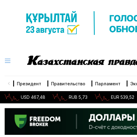
Президент
Правительство
Парламент
Эк
USD 467,48
RUB 5,73
EUR 539,52