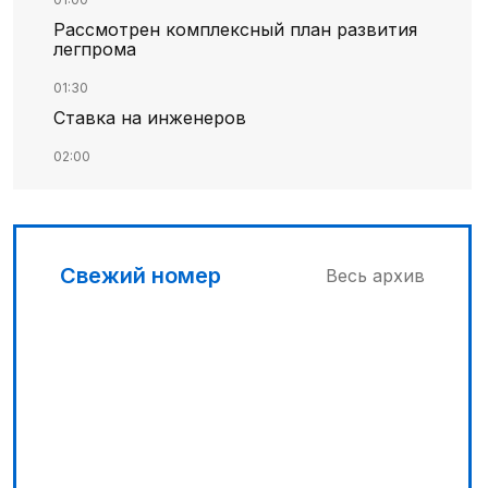
Рассмотрен комплексный план развития
легпрома
01:30
Ставка на инженеров
02:00
Цифровые проекты полиции
02:30
Программа модернизации – в действии
Свежий номер
Весь архив
04:30
Запущена программа по обучению
безработных женщин
03:00
Песни Абая – в сердцах молодежи
03:30
Наши школьники покоряют «Сириус»