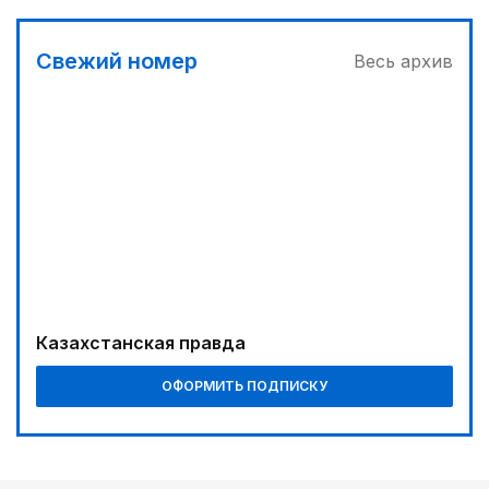
В Алматы – большое новоселье
03:00
Свежий номер
Весь архив
Продолжаются инспекционные поездки
02:00
Требования к профессионализму повышаются
03:30
Буря на востоке
Казахстанская правда
ОФОРМИТЬ ПОДПИСКУ