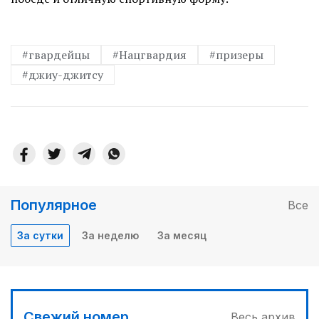
#гвардейцы
#Нацгвардия
#призеры
#джиу-джитсу
Популярное
Все
За сутки
За неделю
За месяц
Свежий номер
Весь архив