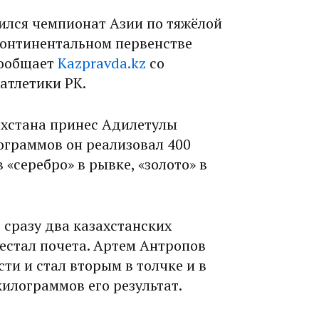
ился чемпионат Азии по тяжёлой
континентальном первенстве
сообщает
Kazpravda.kz
со
атлетики РК.
ахстана принес Адилетулы
лограммов он реализовал 400
 «серебро» в рывке, «золото» в
 сразу два казахстанских
естал почета. Артем Антропов
ти и стал вторым в толчке и в
килограммов его результат.