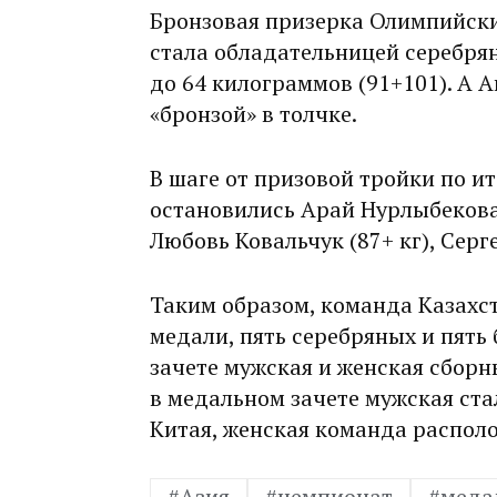
Бронзовая призерка Олимпийски
стала обладательницей серебрян
до 64 килограммов (91+101). А 
«бронзой» в толчке.
В шаге от призовой тройки по 
остановились Арай Нурлыбекова 
Любовь Ковальчук (87+ кг), Серге
Таким образом, команда Казахс
медали, пять серебряных и пят
зачете мужская и женская сборны
в медальном зачете мужская ста
Китая, женская команда располо
#Азия
#чемпионат
#меда