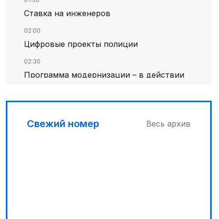
Ставка на инженеров
02:00
Цифровые проекты полиции
02:30
Программа модернизации – в действии
05:30
ИИ в судебной системе: процессуальные
гарантии и пределы автоматизации
Свежий номер
Весь архив
03:00
Песни Абая – в сердцах молодежи
04:30
Запущена программа по обучению
безработных женщин
03:30
Наши школьники покоряют «Сириус»