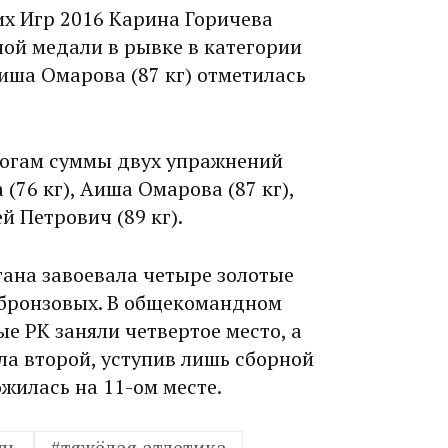
х Игр 2016 Карина Горичева
ой медали в рывке в категории
Аиша Омарова (87 кг) отметилась
итогам суммы двух упражнений
(76 кг), Аиша Омарова (87 кг),
й Петрович (89 кг).
тана завоевала четыре золотые
ь бронзовых. В общекомандном
е РК заняли четвертое место, а
ла второй, уступив лишь сборной
жилась на 11-ом месте.
ль
#тяжёлая атлетика