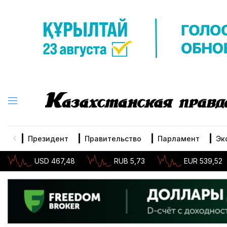
Президент
Правительство
Парламент
Эк
USD 467,48
RUB 5,73
EUR 539,52