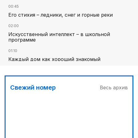
00:45
Его стихия – ледники, снег и горные реки
02:00
Искусственный интеллект – в школьной
программе
01:10
Каждый дом как хороший знакомый
01:40
Национальный поэт мирового масштаба
Свежий номер
Весь архив
02:30
В Карнаке открыт Дом дружбы