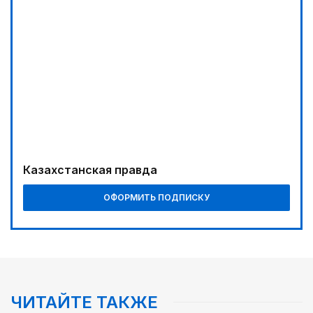
Продолжаются инспекционные поездки
03:30
Буря на востоке
02:00
Требования к профессионализму повышаются
04:00
Ждем успеха в Туркестане
04:30
Казахстанская правда
Наш десант на Dota 2, Phygital Football и Phygital
Shooter
ОФОРМИТЬ ПОДПИСКУ
05:00
Вычислен последний фигурант «титанового»
дела
ЧИТАЙТЕ ТАКЖЕ