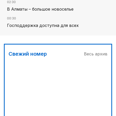
02:30
В Алматы – большое новоселье
00:30
Господдержка доступна для всех
03:30
Буря на востоке
03:00
Свежий номер
Весь архив
Продолжаются инспекционные поездки
04:00
Ждем успеха в Туркестане
00:00
Пора получать из пшеницы не только муку...
05:00
Вычислен последний фигурант «титанового»
дела