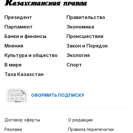
09:20
Леонардо Ди Каприо и глава Amazon
анонсировали совместный проект
Президент
Правительство
09:54
Парламент
Экономика
«Человек-паук 4: Новый день» стал самым
Банки и финансы
Происшествия
кассовым фильмом 2026 года
Мнения
Закон и Порядок
Культура и общество
Экология
В мире
Спорт
Таза Казахстан
ОФОРМИТЬ ПОДПИСКУ
Договор оферты
О редакции
Реклама
Правила перепечатки