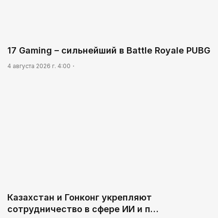
01:12
Жизнь за окном
02:30
17 Gaming – сильнейший в Battle Royale PUBG
Не хочется уезжать
4 августа 2026 г. 4:00
03:30
Нужен ли бумажный документ?
Казахстан и Гонконг укрепляют
сотрудничество в сфере ИИ и п…