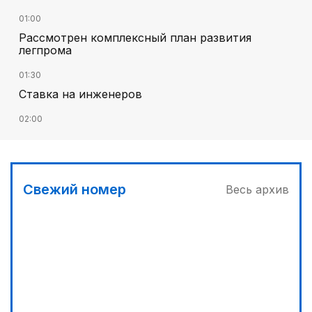
01:00
Рассмотрен комплексный план развития
легпрома
01:30
Ставка на инженеров
02:00
Цифровые проекты полиции
02:30
Программа модернизации – в действии
Свежий номер
Весь архив
04:30
Запущена программа по обучению безработных
женщин
03:00
Песни Абая – в сердцах молодежи
03:30