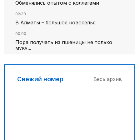
Обменялись опытом с коллегами
02:30
В Алматы – большое новоселье
00:00
Пора получать из пшеницы не только
муку...
00:30
Господдержка доступна для всех
Свежий номер
Весь архив
03:00
Продолжаются инспекционные поездки
03:30
Буря на востоке
04:00
Ждем успеха в Туркестане
02:00