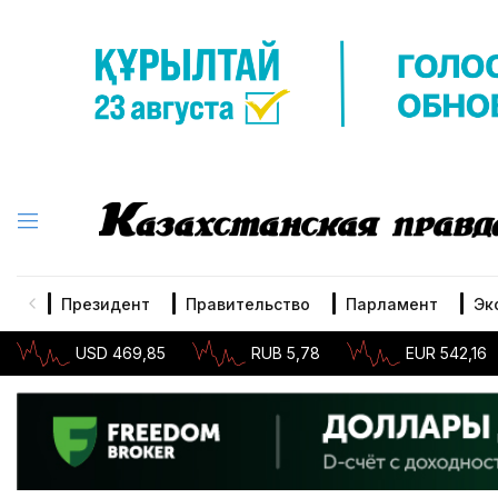
Президент
Правительство
Парламент
Эк
USD 469,85
RUB 5,78
EUR 542,16