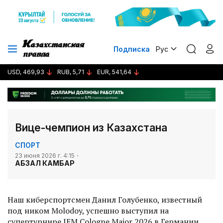
Подписка
Рус
USD, 469,93
RUB, 5,71
EUR, 541,64
Вице-чемпион из Казахстана
СПОРТ
23 июня 2026 г. 4:15
АБЗАЛ КАМБАР
Наш киберспортсмен Данил Голубенко, известный
под ником Molodoy, успешно выступил на
супертурнире IEM Cologne Major 2026 в Германии.