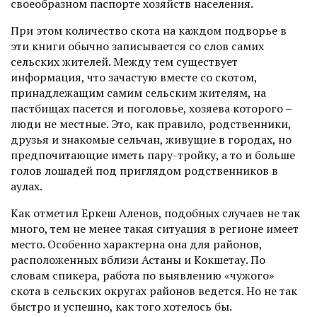
своеобразном паспорте хозяйств населения.
При этом количество скота на каж­дом подворье в
эти книги обыч­но записывается со слов самих
сельских жителей. Между тем существует
информация, что зачастую вместе со скотом,
принадлежащим самим сельским жителям, на
пастбищах пасется и поголовье, хозяева которого –
люди не местные. Это, как правило, родственники,
друзья и знакомые сельчан, живущие в городах, но
предпочитающие иметь пару-тройку, а то и больше
голов лошадей под приглядом родственников в
аулах.
Как отметил Еркеш Аленов, подобных случаев не так
много, тем не менее такая ситуация в регионе имеет
место. Особенно характерна она для районов,
расположенных вблизи Астаны и Кокшетау. По
словам спикера, работа по выявлению «чужого»
скота в сельских округах районов ведется. Но не так
быст­ро и успешно, как того хотелось бы.