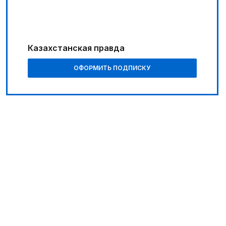
Путь к решающим матчам
05:30
Поэт вдохновляет художников
Казахстанская правда
06:30
ОФОРМИТЬ ПОДПИСКУ
Библиотеки на новый лад
06:00
Познавательно и безопасно
01:10
Каждый дом как хороший знакомый
07:00
В столице реализуется проект «Школа
национального ремесла»
05:00
Легендарная велогонка