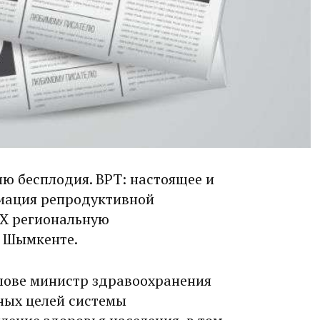
ю бесплодия. ВРТ: настоящее и
циация репродуктивной
IХ региональную
 Шымкенте.
слове министр здравоохранения
ных целей системы