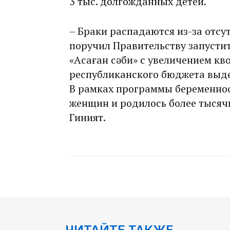
3 тыс. долгожданных детей.
– Браки распадаются из-за отсут
поручил Правительству запусти
«Аңсаған сәби» с увеличением кво
республиканского бюджета выде
В рамках программы беременност
женщин и родилось более тысяч
Гиният.
ЧИТАЙТЕ ТАКЖЕ