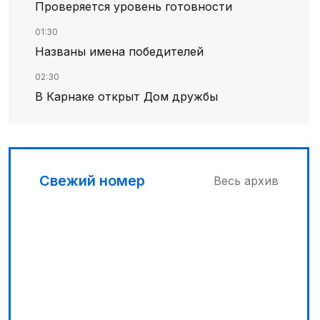
Проверяется уровень готовности
01:30
Названы имена победителей
02:30
В Карнаке открыт Дом дружбы
02:00
Искусственный интеллект – в школьной
программе
Свежий номер
Весь архив
04:00
Дополнительный источник энергии
03:30
Сделать город комфортным
00:45
Его стихия – ледники, снег и горные реки
04:33