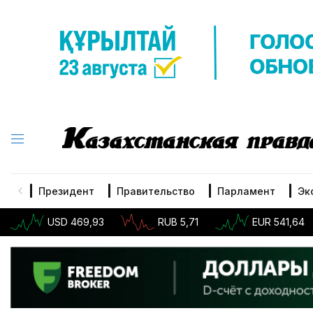
Президент
Правительство
Парламент
Эк
USD 469,93
RUB 5,71
EUR 541,64