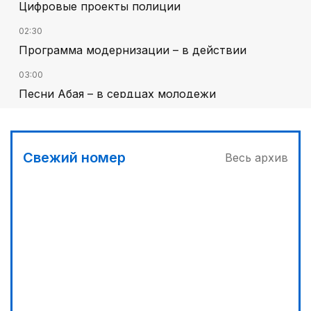
Цифровые проекты полиции
02:30
Программа модернизации – в действии
03:00
Песни Абая – в сердцах молодежи
00:30
От увлечения – к мечте
Свежий номер
Весь архив
00:00
Гостья на кирпичной стене
02:00
Аль-Фараби: городская среда и субъектность
человека
03:30
Наши школьники покоряют «Сириус»
01:36