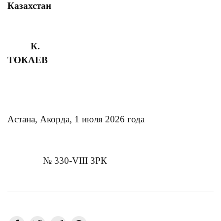
Казахстан
К.
ТОКАЕВ
Астана, Акорда,
1
ию
л
я 2026 года
№
330
-VІIІ ЗРК