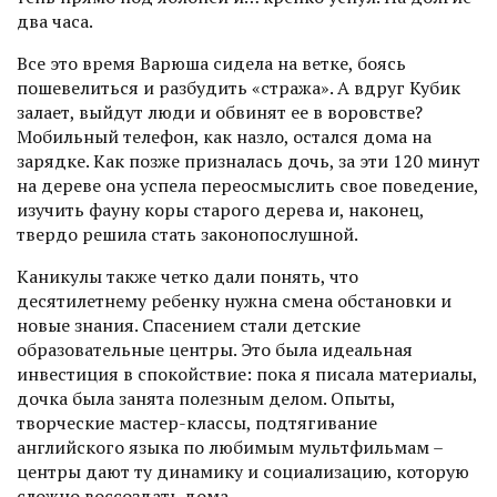
два часа.
Все это время Варюша сидела на ветке, боясь
пошевелиться и разбудить «стража». А вдруг Кубик
залает, выйдут люди и обвинят ее в воровстве?
Мобильный телефон, как назло, остался дома на
зарядке. Как позже призналась дочь, за эти 120 минут
на дереве она успела переосмыслить свое поведение,
изучить фауну коры старого дерева и, наконец,
твердо решила стать законопослушной.
Каникулы также четко дали понять, что
десятилетнему ребенку нужна смена обстановки и
новые знания. Спасением стали детские
образовательные центры. Это была идеальная
инвестиция в спокойствие: пока я писала материалы,
дочка была занята полезным делом. Опыты,
творческие мастер-классы, подтягивание
английского языка по любимым мультфильмам –
центры дают ту динамику и социализацию, которую
сложно воссоздать дома.