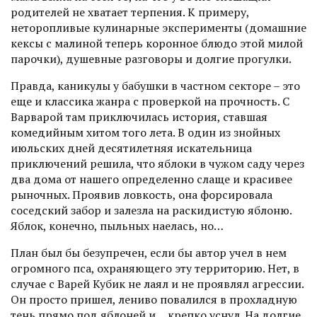
родителей не хватает терпения. К примеру,
неторопливые кулинарные экс­перименты (домашние
кексы с малиной теперь коронное блюдо этой милой
парочки), душевные разговоры и долгие прогулки.
Правда, каникулы у бабушки в частном секторе – это
еще и классика жанра с проверкой на прочность. С
Варварой там приключилась история, ставшая
комедийным хитом того лета. В один из знойных
июльских дней десятилетняя искательница
приключений решила, что яблоки в чужом саду через
два дома от нашего определенно слаще и красивее
рыночных. Проявив ловкость, она форсировала
соседский забор и залезла на раскидистую яблоню.
Яблок, конечно, пыльных наелась, но…
План был бы безупречен, если бы автор учел в нем
огромного пса, охраняющего эту территорию. Нет, в
случае с Варей Кубик не лаял и не проявлял агрессии.
Он просто пришел, лениво повалился в прохладную
тень прямо под яблоней и… крепко уснул. На долгие