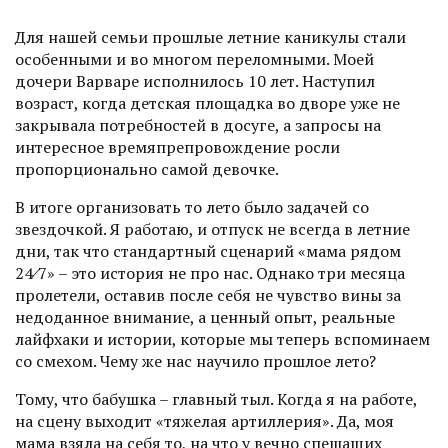
Для нашей семьи прошлые летние каникулы стали
особенными и во многом переломными. Моей
дочери Варваре исполнилось 10 лет. Наступил
возраст, когда детская площадка во дворе уже не
закрывала потребностей в досуге, а запросы на
интересное времяпрепровож­дение росли
пропорционально самой девочке.
В итоге организовать то лето было задачей со
звездочкой. Я работаю, и отпуск не всегда в летние
дни, так что стандартный сценарий «мама рядом
24⁄7» – это история не про нас. Однако три месяца
пролетели, оставив после себя не чувство вины за
недоданное внимание, а ценный опыт, реальные
лайфхаки и истории, которые мы теперь вспоминаем
со смехом. Чему же нас научило прошлое лето?
Тому, что бабушка – главный тыл. Когда я на работе,
на сцену выходит «тяжелая артиллерия». Да, моя
мама взяла на себя то, на что у вечно спешащих