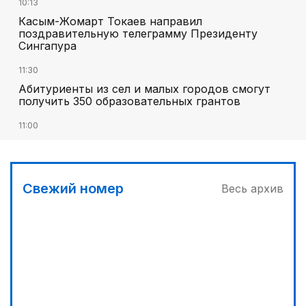
10:13
Касым-Жомарт Токаев направил
поздравительную телеграмму Президенту
Сингапура
11:30
Абитуриенты из сел и малых городов смогут
получить 350 образовательных грантов
11:00
«Алтай Өскемен» упустил победу над
«Кызылжаром» на последних минутах
12:05
Свежий номер
Весь архив
МЧС запустило новые станции мониторинга
селевой опасности под Алматы
12:45
Три лесных пожара потушили за сутки в
Казахстане