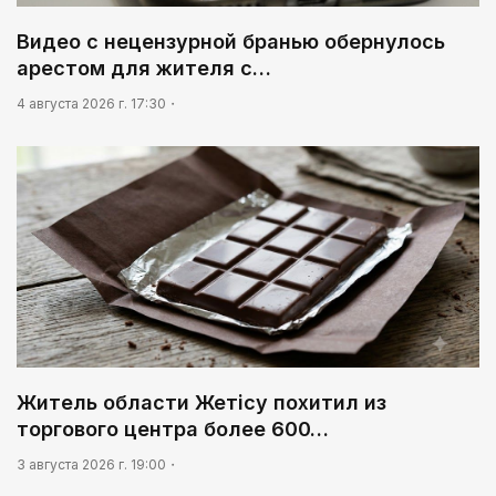
02:30
Видео с нецензурной бранью обернулось
Не хочется уезжать
арестом для жителя с…
03:30
4 августа 2026 г. 17:30
Нужен ли бумажный документ?
Житель области Жетісу похитил из
торгового центра более 600…
3 августа 2026 г. 19:00