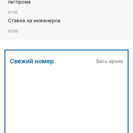
легпрома
01:30
Ставка на инженеров
02:00
Цифровые проекты полиции
02:30
Программа модернизации – в действии
Свежий номер
Весь архив
04:30
Запущена программа по обучению безработных
женщин
03:00
Песни Абая – в сердцах молодежи
03:30
Наши школьники покоряют «Сириус»
05:00