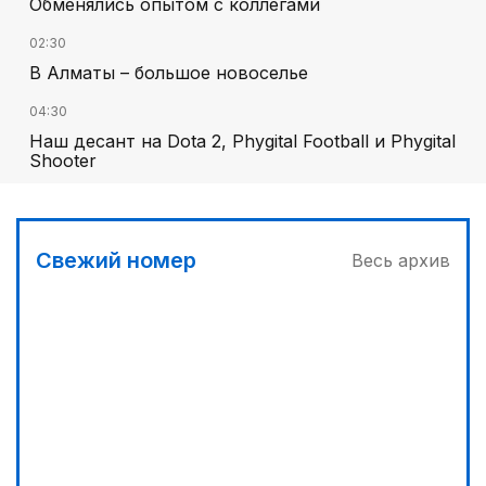
Обменялись опытом с коллегами
02:30
В Алматы – большое новоселье
04:30
Наш десант на Dota 2, Phygital Football и Phygital
Shooter
05:00
Вычислен последний фигурант «титанового»
дела
Свежий номер
Весь архив
03:00
Продолжаются инспекционные поездки
04:00
Ждем успеха в Туркестане
03:30
Буря на востоке