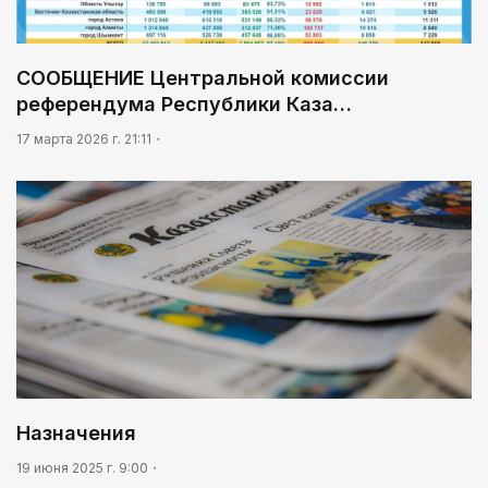
08:46
Почти 3 млрд тенге из возвращенных активов
СООБЩЕНИЕ Центральной комиссии
выделили на водоснабжение сел в СКО
референдума Республики Каза…
09:54
17 марта 2026 г. 21:11
«Человек-паук 4: Новый день» стал самым
кассовым фильмом 2026 года
Назначения
19 июня 2025 г. 9:00