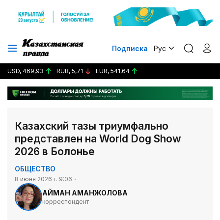
Подписка
Рус
USD, 469,93
RUB, 5,71
EUR, 541,64
Казахский тазы триумфально
представлен на World Dog Show
2026 в Болонье
ОБЩЕСТВО
8 июня 2026 г. 9:06
АЙМАН АМАНЖОЛОВА
корреспондент