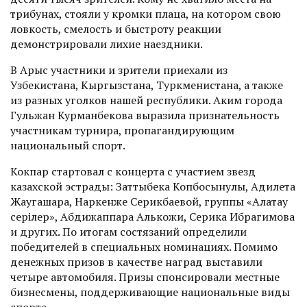
трибунах, стояли у кромки плаца, на котором свою
ловкость, смелость и быстроту реакции
демонстрировали лихие наездники.
В Арыс участники и зрители приехали из
Узбекистана, Кыргызстана, Туркменистана, а также
из разных уголков нашей республики. Аким города
Гульжан Курманбекова выразила признательность
участникам турнира, пропагандирующим
национальный спорт.
Кокпар стартовал с концерта с участием звезд
казахской эстрады: Заттыбека Копбосынулы, Адилета
Жаугашара, Наркенже Серикбаевой, группы «Алатау
серілер», Абдижаппара Алькожи, Серика Ибрагимова
и других. По итогам состязаний определили
победителей в специальных номинациях. Помимо
денежных призов в качестве наград выставили
четыре автомобиля. Призы спонсировали местные
бизнесмены, поддерживаю­щие национальные виды
спорта.