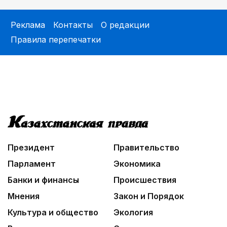
08:18
Реклама
Контакты
О редакции
Предвыборные теледебаты на Седьмом канале –
Правила перепечатки
итоги онлайн-голосования
08:46
Почти 3 млрд тенге из возвращенных активов
выделили на водоснабжение сел в СКО
Президент
Правительство
Парламент
Экономика
Банки и финансы
Происшествия
Мнения
Закон и Порядок
Культура и общество
Экология