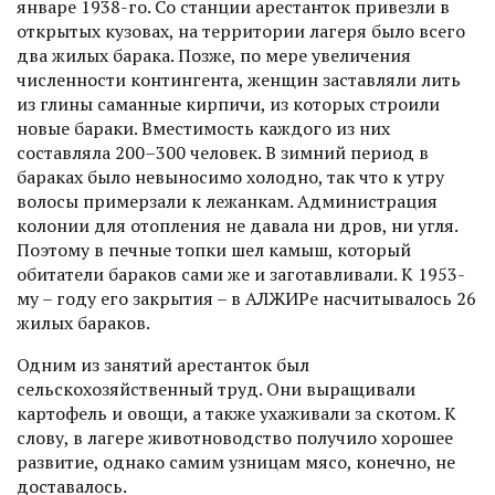
январе 1938-го. Со станции арестанток привезли в
открытых кузовах, на территории лагеря было всего
два жилых барака. Позже, по мере увеличения
численности контингента, женщин заставляли лить
из глины саманные кирпичи, из которых строили
новые бараки. Вместимость каждого из них
составляла 200–300 человек. В зимний период в
бараках было невыносимо холодно, так что к утру
волосы примерзали к лежанкам. Администрация
колонии для отопления не давала ни дров, ни угля.
Поэтому в печные топки шел камыш, который
обитатели бараков сами же и заготавливали. К 1953-
му – году его закрытия – в АЛЖИРе насчитывалось 26
жилых бараков.
Одним из занятий арестанток был
сельскохозяйственный труд. Они выращивали
картофель и овощи, а также ухаживали за скотом. К
слову, в лагере животноводство получило хорошее
развитие, однако самим узницам мясо, конечно, не
доставалось.