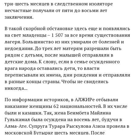
три-шесть месяцев в следственном изоляторе
несчастные получали от пяти до восьми лет
заключения.
В такой скорбной обстановке здесь еще и появлялись
на свет младенцы – 1 507 за все время существования
лагеря. Большинство из них умирали от болезней и
недоедания. До трех лет матерям разрешали быть
рядом с детьми, после малышей отправляли в
детские дома. К слову, если в семье осужденного
врага народа оставались дети, то власти
переписывали их имена, дни рождения и отправляли
в разные концы страны. Чтобы не свиделись
никогда...
По информации историков, в АЛЖИРе отбывали
наказание женщины 62 национальностей. В их числе
были и казашки. Так, жена Беимбета Майлина
Гульжамал была осуждена на восемь лет, будучи в
Алма-Ате. Супруга Турара Рыскулова Азиза провела в
московской Бутырке шесть месяцев. После