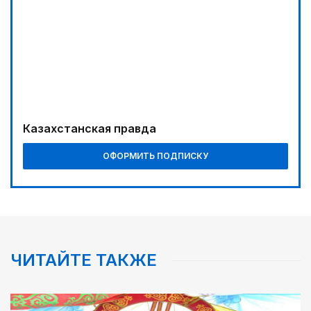
Буря на востоке
02:00
Требования к профессионализму повышаются
04:00
Ждем успеха в Туркестане
04:30
Казахстанская правда
Наш десант на Dota 2, Phygital Football и Phygital
Shooter
ОФОРМИТЬ ПОДПИСКУ
05:00
Вычислен последний фигурант «титанового»
дела
ЧИТАЙТЕ ТАКЖЕ