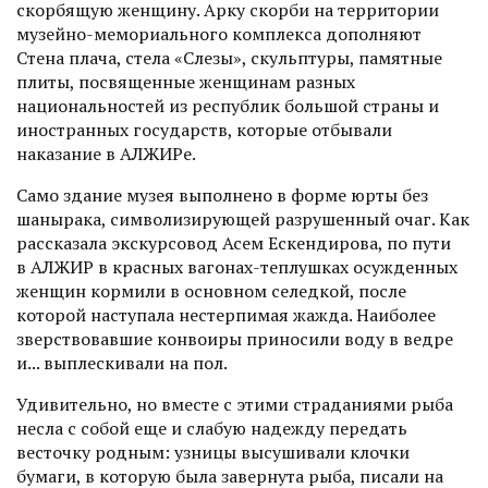
скорбящую женщину. Арку скорби на территории
музейно-мемориального комплекса дополняют
Стена плача, стела «Слезы», скульптуры, памятные
плиты, посвященные женщинам разных
национальностей из республик большой страны и
иностранных государств, которые отбывали
наказание в АЛЖИРе.
Само здание музея выполнено в форме юрты без
шанырака, символизирующей разрушенный очаг. Как
рассказала экскурсовод Асем Ескендирова, по пути
в АЛЖИР в красных вагонах-теп­лушках осужденных
женщин кормили в основном селедкой, после
которой наступала нестерпимая жажда. Наиболее
зверствовавшие конвоиры приносили воду в ведре
и... выплескивали на пол.
Удивительно, но вместе с этими страданиями рыба
несла с собой еще и слабую надежду передать
весточку родным: узницы высушивали клочки
бумаги, в которую была завернута рыба, писали на