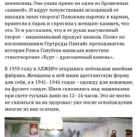
невиновны. Она упала прямо на один из брошенных
«камней». И вдруг почувствовала исходящий от
находки запах творога! Положила парочку в карман,
принесла в барак и спросила у женщин-казашек, что
это. Те и рассказали, что в ее руках высушенный
творог – национальный продукт казахов. Позже по
воспоминаниям Гертруды Платайс преподаватель
истории Раиса Голубева написала известное
стихотворение «Курт – драгоценный камень».
В 1939 году в АЛЖИРе открылась небольшая швейная
фаб­рика. Женщины в ней шили арестантскую форму
для себя, а в 1941–1945 годах – одежду для воюющих
на фронте солдат. Швеи склонялись над машинками
при свете тусклых ламп по 12–16 часов. Это не могло
не сказаться на их здоровье: уже после освобождения
многие из них ослепли.