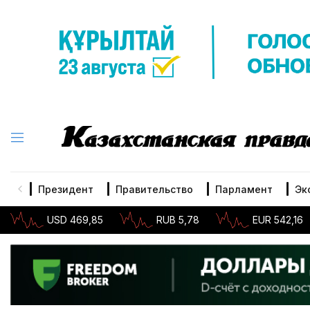
Президент
Правительство
Парламент
Эк
USD 469,85
RUB 5,78
EUR 542,16