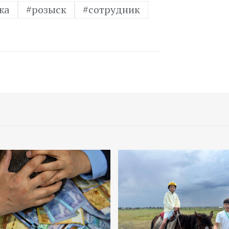
жа
#розыск
#сотрудник