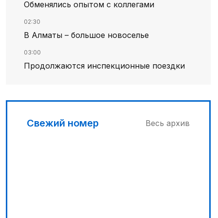
Обменялись опытом с коллегами
02:30
В Алматы – большое новоселье
03:00
Продолжаются инспекционные поездки
00:30
Господдержка доступна для всех
04:30
Свежий номер
Весь архив
Наш десант на Dota 2, Phygital Football и
Phygital Shooter
05:00
Вычислен последний фигурант
«титанового» дела
03:30
Буря на востоке