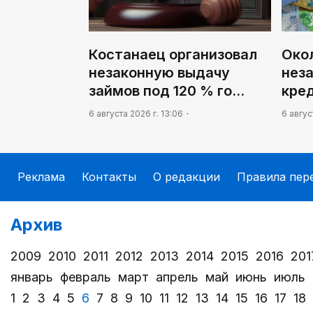
Костанаец организовал
Окол
незаконную выдачу
нез
займов под 120 % го…
кре
6 августа 2026 г. 13:06
6 авгус
Реклама
Контакты
О редакции
Правила пер
Архив
2009
2010
2011
2012
2013
2014
2015
2016
201
январь
февраль
март
апрель
май
июнь
июль
1
2
3
4
5
6
7
8
9
10
11
12
13
14
15
16
17
18