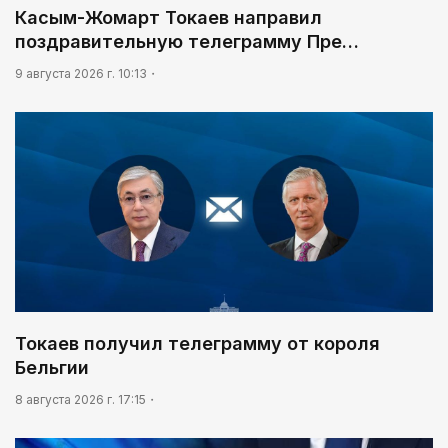
Касым-Жомарт Токаев направил
17:45
поздравительную телеграмму Пре…
В Казахстане предлагают усилить
радиоэкологический мониторинг приграничных
9 августа 2026 г. 10:13
территорий
Токаев получил телеграмму от короля
Бельгии
8 августа 2026 г. 17:15