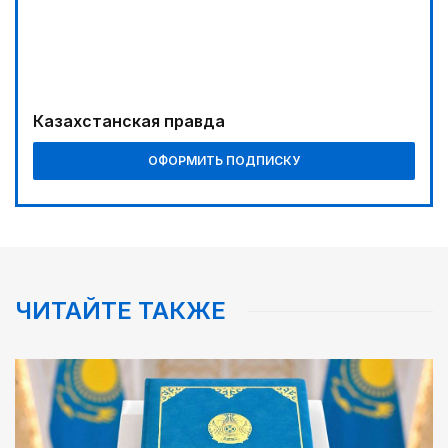
Мой Абай
03:30
Сделать город комфортным
Казахстанская правда
03:30
Человекоцентричность в действии
ОФОРМИТЬ ПОДПИСКУ
ЧИТАЙТЕ ТАКЖЕ