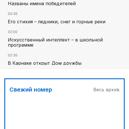
Названы имена победителей
00:45
Его стихия – ледники, снег и горные реки
02:00
Искусственный интеллект – в школьной
программе
02:30
В Карнаке открыт Дом дружбы
01:10
Каждый дом как хороший знакомый
Свежий номер
Весь архив
01:40
Национальный поэт мирового масштаба
03:00
Челлендж в Вооруженных силах
03:04