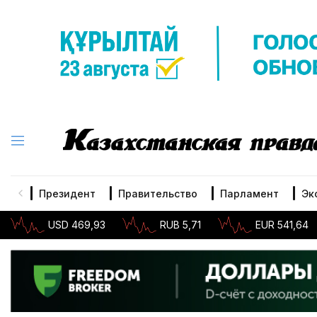
Президент
Правительство
Парламент
Эк
USD 469,93
RUB 5,71
EUR 541,64