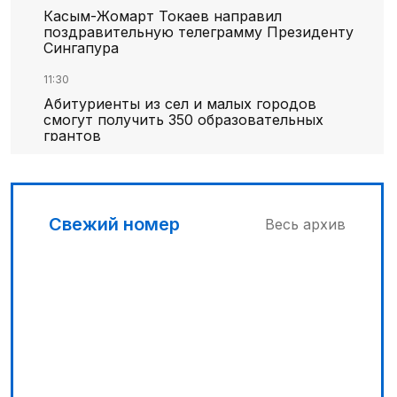
Касым-Жомарт Токаев направил
поздравительную телеграмму Президенту
Сингапура
11:30
Абитуриенты из сел и малых городов
смогут получить 350 образовательных
грантов
11:00
«Алтай Өскемен» упустил победу над
«Кызылжаром» на последних минутах
Свежий номер
Весь архив
12:05
МЧС запустило новые станции
мониторинга селевой опасности под
Алматы