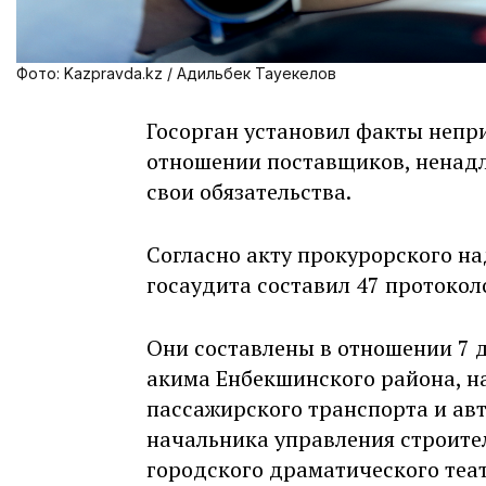
Фото: Kazpravda.kz / Адильбек Тауекелов
Госорган установил факты непр
отношении поставщиков, ненад
свои обязательства.
Согласно акту прокурорского н
госаудита составил 47 протоко
Они составлены в отношении 7 д
акима Енбекшинского района, н
пассажирского транспорта и ав
начальника управления строите
городского драматического теа