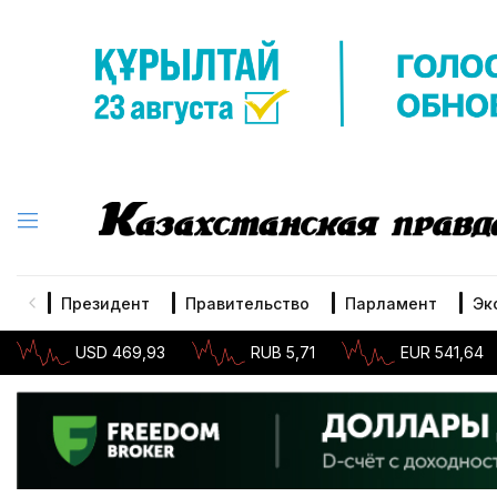
Президент
Правительство
Парламент
Эк
USD 469,93
RUB 5,71
EUR 541,64