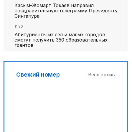
Касым-Жомарт Токаев направил
поздравительную телеграмму Президенту
Сингапура
11:30
Абитуриенты из сел и малых городов
смогут получить 350 образовательных
грантов
11:00
«Алтай Өскемен» упустил победу над
«Кызылжаром» на последних минутах
Свежий номер
Весь архив
12:05
МЧС запустило новые станции
мониторинга селевой опасности под
Алматы
12:45
Три лесных пожара потушили за сутки в
Казахстане