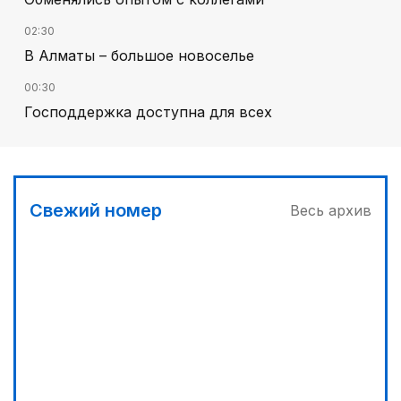
02:30
В Алматы – большое новоселье
00:30
Господдержка доступна для всех
03:00
Продолжаются инспекционные поездки
03:30
Свежий номер
Весь архив
Буря на востоке
05:00
Вычислен последний фигурант «титанового»
дела
04:00
Ждем успеха в Туркестане
04:30