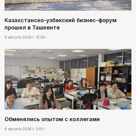
09:54
«Человек-паук 4: Новый день» стал самым
Казахстанско-узбекский бизнес-форум
кассовым фильмом 2026 года
прошел в Ташкенте
09:20
6 августа 2026 г. 12:00
Леонардо Ди Каприо и глава Amazon
анонсировали совместный проект
Обменялись опытом с коллегами
6 августа 2026 г. 2:00