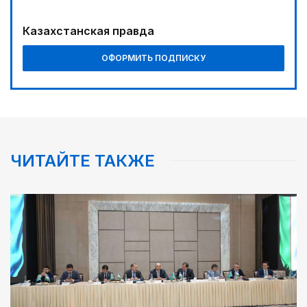
Наш десант на Dota 2, Phygital Football и Phygital
Shooter
Казахстанская правда
05:30
ОФОРМИТЬ ПОДПИСКУ
Каникулы в седле
00:00
Пора получать из пшеницы не только муку...
06:00
Золото, рожденное трудом
ЧИТАЙТЕ ТАКЖЕ
08:18
Предвыборные теледебаты на Седьмом канале –
итоги онлайн-голосования
02:00
Требования к профессионализму повышаются
08:46
Почти 3 млрд тенге из возвращенных активов
выделили на водоснабжение сел в СКО