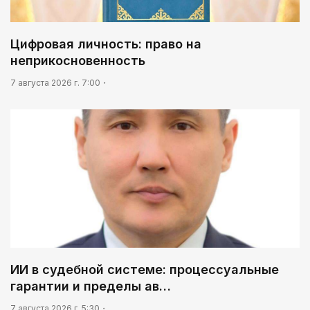
02:30
Не хочется уезжать
Цифровая личность: право на
неприкосновенность
05:30
ИИ в судебной системе: процессуальные
7 августа 2026 г. 7:00
гарантии и пределы автоматизации
ИИ в судебной системе: процессуальные
гарантии и пределы ав…
7 августа 2026 г. 5:30