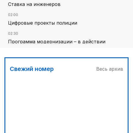
Ставка на инженеров
02:00
Цифровые проекты полиции
02:30
Программа модернизации – в действии
03:00
Песни Абая – в сердцах молодежи
Свежий номер
Весь архив
03:30
Наши школьники покоряют «Сириус»
04:30
Запущена программа по обучению безработных
женщин
05:00
«Шить» будущее своими руками
04:00