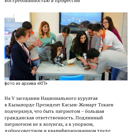
востребованностью в профессии
фото из архива «КП»
На V заседании Нацио­нального курултая
в Кызылорде Президент Касым-Жомарт Токаев
подчерк­нул, что быть патриотом – большая
гражданская ответственность. Подлинный
патриотизм не в лозунгах, а в упорном,
добросовестном и квалифицированном труде