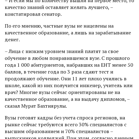
– И если мы по количеству вышли на первое место, то
качество знаний оставляет желать лучшего, –
констатировал сенатор.
По его мнению, частные вузы не нацелены на
качественное образование, а лишь на зарабатывание
денег.
– Лица с низким уровнем знаний платят за свое
обучение в любом понравившемся вузе. С прошлого
года 1 000 абитуриентов, набравших на ЕНТ менее 50
баллов, в течение года по 3 раза сдают тест и
продолжают обучение. Они 11 лет плохо учились в
школе, какой из них получится инженер, учитель или
врач? Многие вузы сейчас ориен­тированы не на
качественное образование, а на выдачу дипломов, –
сказал Мурат Бахтиярулы.
Вузы готовят кадры без учета спроса регионов, на
рынке сейчас требуются всего 30% специалис­тов с
высшим образованием и 70% специалистов –
выпускников колледжей. При этом, согласно данным