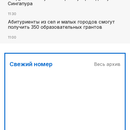
Сингапура
11:30
Абитуриенты из сел и малых городов смогут
получить 350 образовательных грантов
11:00
«Алтай Өскемен» упустил победу над
«Кызылжаром» на последних минутах
12:05
Свежий номер
Весь архив
МЧС запустило новые станции мониторинга
селевой опасности под Алматы
12:45
Три лесных пожара потушили за сутки в
Казахстане
13:10
Без барьеров в жизнь и политику: ОСДП подвела
итоги «Kazakhstan Inclusive Forum 2026»