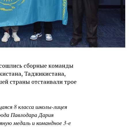
 сошлись сборные команды
кистана, Таджикистана,
шей страны отстаивали трое
аяся 8 класса школы-лицея
рода Павлодара Дария
яную медаль и командное 3-е