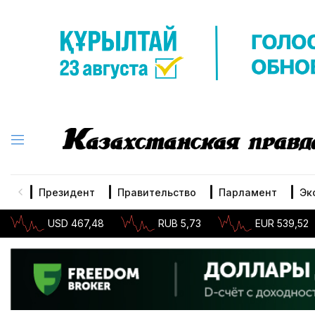
Президент
Правительство
Парламент
Эк
USD 467,48
RUB 5,73
EUR 539,52