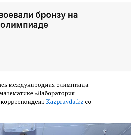
воевали бронзу на
 олимпиаде
лась международная олимпиада
 математике «Лаборатория
т корреспондент
Kazpravda.kz
со