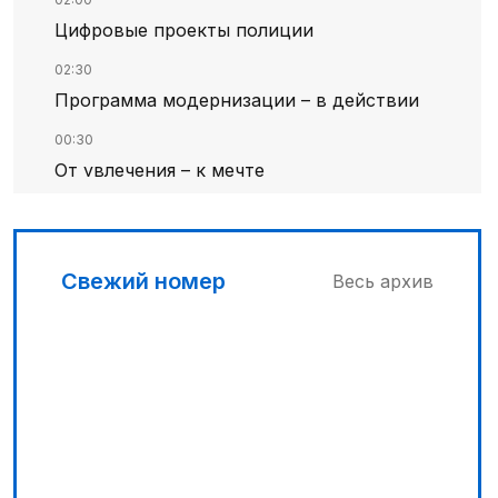
Цифровые проекты полиции
02:30
Программа модернизации – в действии
00:30
От увлечения – к мечте
01:36
Тюркский культурный код в
произведениях Батухана Баймена
Свежий номер
Весь архив
00:00
Гостья на кирпичной стене
01:00
На службе Отечеству и народу
02:00
Аль-Фараби: городская среда и
субъектность человека